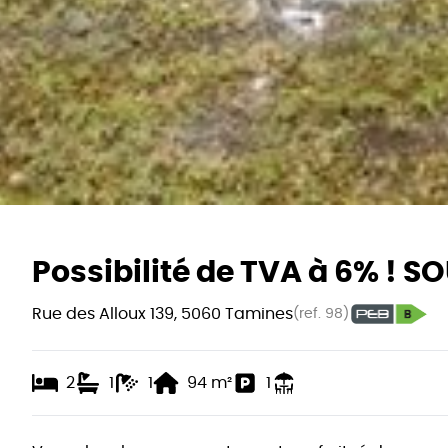
Possibilité de TVA à 6% ! 
Rue des Alloux 139, 5060 Tamines
(ref.
98
)
2
1
1
94
m²
1