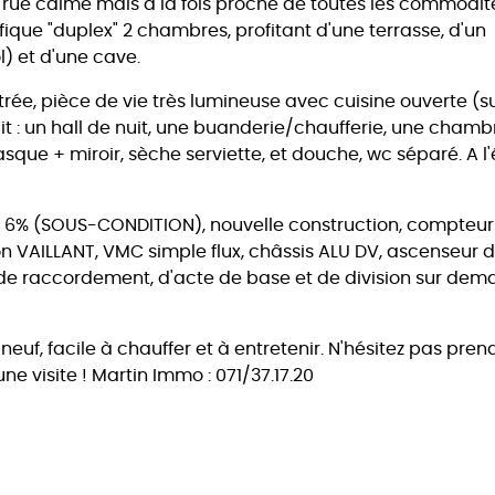
rue calme mais à la fois proche de toutes les commodit
que "duplex" 2 chambres, profitant d'une terrasse, d'un
) et d'une cave.
trée, pièce de vie très lumineuse avec cuisine ouverte (s
it : un hall de nuit, une buanderie/chaufferie, une chamb
que + miroir, sèche serviette, et douche, wc séparé. A l'
A à 6% (SOUS-CONDITION), nouvelle construction, compteur
on VAILLANT, VMC simple flux, châssis ALU DV, ascenseur 
 de raccordement, d'acte de base et de division sur de
uf, facile à chauffer et à entretenir. N'hésitez pas pren
e visite ! Martin Immo : 071/37.17.20