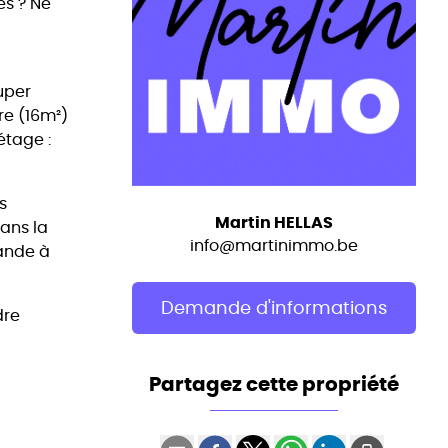
és ? Ne
uper
re (16m²)
étage :
s
Martin HELLAS
dans la
info@martinimmo.be
mande à
Demande d'informations
dre
Partagez cette propriété