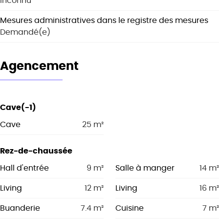
Inconnu
Mesures administratives dans le registre des mesures
Demandé(e)
Agencement
Cave(-1)
Cave
25
m²
Rez-de-chaussée
Hall d'entrée
9
m²
Salle à manger
14
m²
Living
12
m²
Living
16
m²
Buanderie
7.4
m²
Cuisine
7
m²