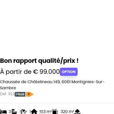
Bon rapport qualité/prix !
À partir de € 99.000
OPTION
Chaussée de Châtelineau 149, 6061 Montignies-Sur-
Sambre
(ref.
92
)
3
1
1
153
m²
320
m²