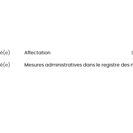
é(e)
Affectation
é(e)
Mesures administratives dans le registre des
é(e)
Score G
é(e)
Score P