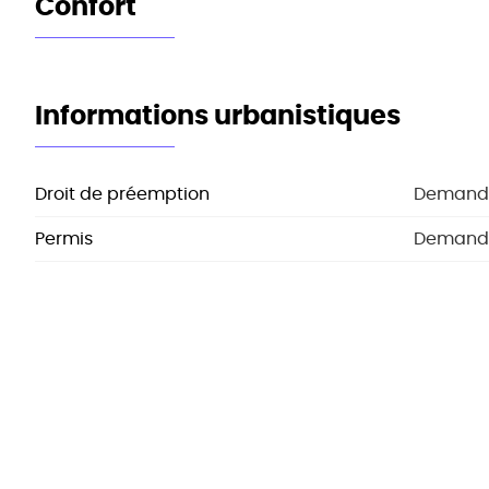
Confort
Informations urbanistiques
Droit de préemption
Demand
Permis
Demand
Citation
Demand
Permis de lotissement
Demand
Biens similaires