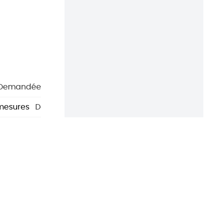
Demandée
 mesures
Demandé(e)
Inconnu
Inconnu