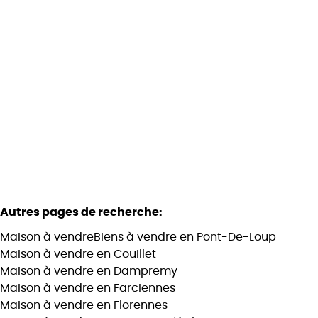
Villa plain-pied !
Rue Joseph Bancu 45, 6250 Presles
(ref.
72
)
À partir de € 349.000
3
1
1
118
m²
1600
m²
2
2
Autres pages de recherche
:
Maison à vendre
Biens à vendre en Pont-De-Loup
Maison à vendre en Couillet
Maison à vendre en Dampremy
Maison à vendre en Farciennes
Maison à vendre en Florennes