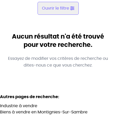
Ouvrir le filtre
Commune
Montignies-Sur-Sambre (6061)
Aucun résultat n'a été trouvé
Remove
Vue de la carte
pour votre recherche.
Type
Essayez de modifier vos critères de recherche ou
Industrie
Trier par
Remove
dites-nous ce que vous cherchez.
Critères plus
Autres pages de recherche
:
Min. budget
Industrie à vendre
Biens à vendre en Montignies-Sur-Sambre