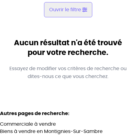
Ouvrir le filtre
Commune
Montignies-Sur-Sambre (6061)
Aucun résultat n'a été trouvé
Remove
Vue de la carte
pour votre recherche.
Type
Essayez de modifier vos critères de recherche ou
Commerciale
Trier par
Remove
dites-nous ce que vous cherchez.
Critères plus
Autres pages de recherche
:
Min. budget
Commerciale à vendre
Biens à vendre en Montignies-Sur-Sambre