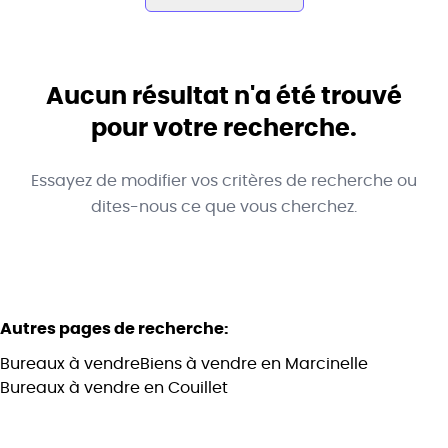
Commune
Marcinelle (6001)
Aucun résultat n'a été trouvé
Remove
Vue de la carte
pour votre recherche.
Type
Essayez de modifier vos critères de recherche ou
Bureaux
Trier par
Remove
dites-nous ce que vous cherchez.
Critères plus
Autres pages de recherche
:
Min. budget
Bureaux à vendre
Biens à vendre en Marcinelle
Bureaux à vendre en Couillet
Max. budget