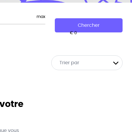
max
Chercher
Trier par
 votre
que vous