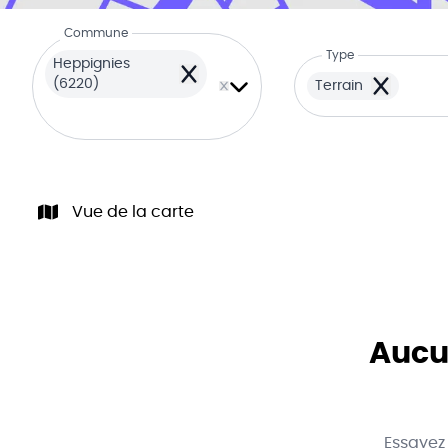
Commune
Type
Heppignies
Remove
(6220)
Terrain
Remove
Vue de la carte
Aucun
Essayez