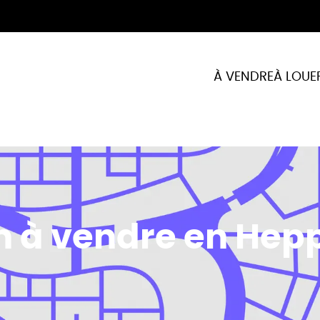
À VENDRE
À LOUE
n à vendre en Hep