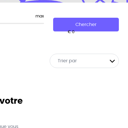
max
Chercher
Trier par
 votre
que vous