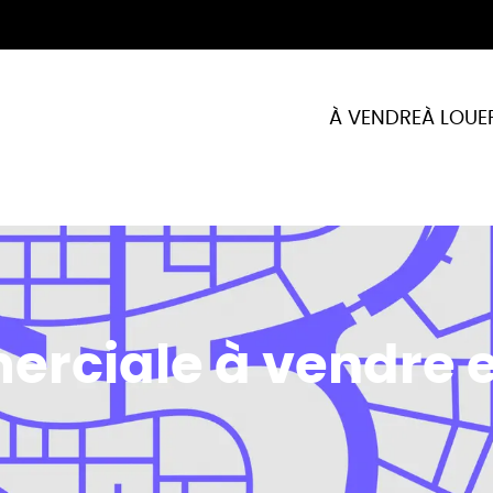
À VENDRE
À LOUE
rciale à vendre en