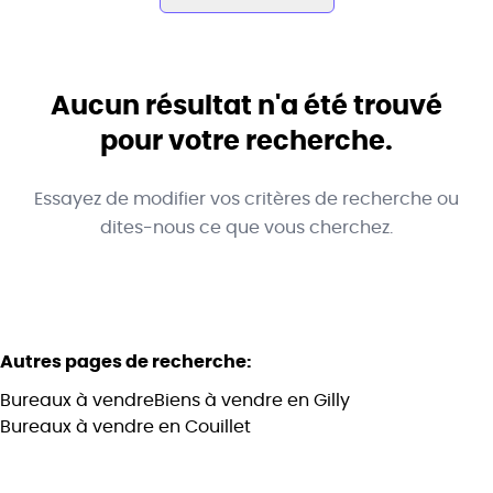
Commune
Gilly (6060)
Aucun résultat n'a été trouvé
Remove
Vue de la carte
pour votre recherche.
Type
Essayez de modifier vos critères de recherche ou
Bureaux
Trier par
Remove
dites-nous ce que vous cherchez.
Critères plus
Autres pages de recherche
:
Min. budget
Bureaux à vendre
Biens à vendre en Gilly
Bureaux à vendre en Couillet
Max. budget