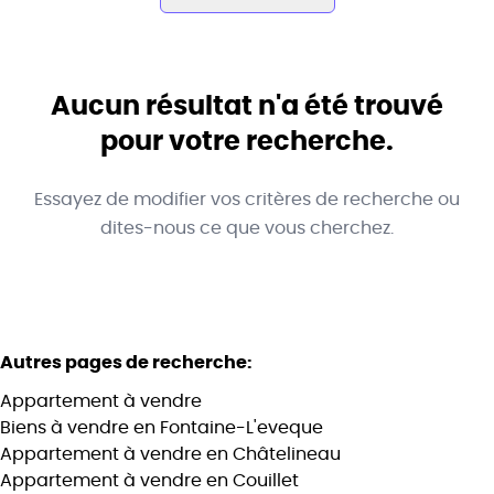
Commune
Fontaine-L'eveque (6140)
Aucun résultat n'a été trouvé
Remove
Vue de la carte
pour votre recherche.
Type
Essayez de modifier vos critères de recherche ou
Appartement
Trier par
Remove
dites-nous ce que vous cherchez.
Critères plus
Autres pages de recherche
:
Min. budget
Appartement à vendre
Biens à vendre en Fontaine-L'eveque
Appartement à vendre en Châtelineau
Max. budget
Appartement à vendre en Couillet