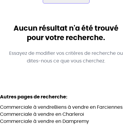
Commune
Farciennes (6240)
Aucun résultat n'a été trouvé
Remove
Vue de la carte
pour votre recherche.
Type
Essayez de modifier vos critères de recherche ou
Commerciale
Trier par
Remove
dites-nous ce que vous cherchez.
Critères plus
Autres pages de recherche
:
Min. budget
Commerciale à vendre
Biens à vendre en Farciennes
Commerciale à vendre en Charleroi
Commerciale à vendre en Dampremy
Max. budget