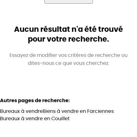
Commune
Farciennes (6240)
Aucun résultat n'a été trouvé
Remove
Vue de la carte
pour votre recherche.
Type
Essayez de modifier vos critères de recherche ou
Bureaux
Trier par
Remove
dites-nous ce que vous cherchez.
Critères plus
Autres pages de recherche
:
Min. budget
Bureaux à vendre
Biens à vendre en Farciennes
Bureaux à vendre en Couillet
Max. budget