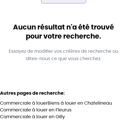
Commune
Chatelineau (6200)
Aucun résultat n'a été trouvé
Remove
Vue de la carte
pour votre recherche.
Type
Essayez de modifier vos critères de recherche ou
Commerciale
Trier par
Remove
dites-nous ce que vous cherchez.
Critères plus
Autres pages de recherche
:
Min. budget
Commerciale à louer
Biens à louer en Chatelineau
Commerciale à louer en Fleurus
Commerciale à louer en Gilly
Max. budget